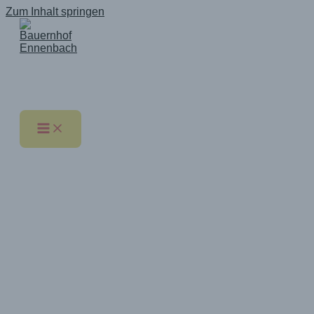
Zum Inhalt springen
Bauernhof Ennenbach
* Regional * Solidarisch * Ökologisch *
Viel Arbeit, Öko-Kontrolle
und Impressionen