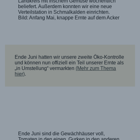
Landkreis mit frischem Gemüse wöchentlich
beliefert. Außerdem konnten wir eine neue
Verteilstation in Schmalkalden einrichten.
Bild: Anfang Mai, knappe Ernte auf dem Acker
Ende Juni hatten wir unsere zweite Öko-Kontrolle
und können nun offiziell ein Teil unserer Ernte als
„in Umstellung“ vermarkten
(Mehr zum Thema
hier)
.
Ende Juni sind die Gewächhäuser voll,
Tomaten in den einen, Gurken in den anderen.