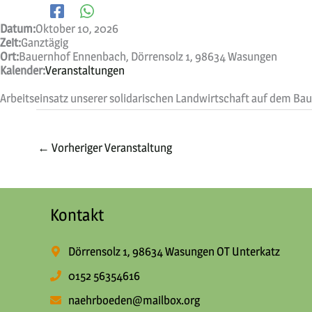
Datum:
Oktober 10, 2026
Zeit:
Ganztägig
Ort:
Bauernhof Ennenbach, Dörrensolz 1, 98634 Wasungen
Kalender:
Veranstaltungen
Arbeitseinsatz unserer solidarischen Landwirtschaft auf dem B
←
Vorheriger Veranstaltung
Kontakt
Dörrensolz 1, 98634 Wasungen OT Unterkatz
0152 56354616
naehrboeden@mailbox.org