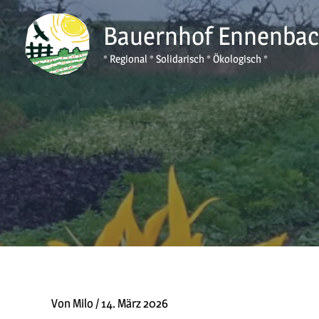
Zum
Bauernhof Ennenba
Inhalt
springen
* Regional * Solidarisch * Ökologisch *
Von
Milo
/
14. März 2026