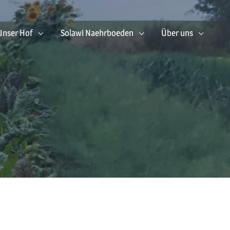
Unser Hof
Solawi Naehrboeden
Über uns